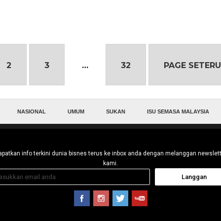
2
3
…
32
PAGE SETERU
NASIONAL
UMUM
SUKAN
ISU SEMASA MALAYSIA
patkan info terkini dunia bisnes terus ke inbox anda dengan melanggan newslet
kami.
Langgan