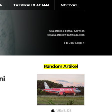
A
TAZKIRAH & AGAMA
MOTIVASI
Ada artikel & berita? Kirimkan
kepada artikel@dailyniaga.com
FB Daily Niaga »
Random Artikel
ni
VIEWS: 225