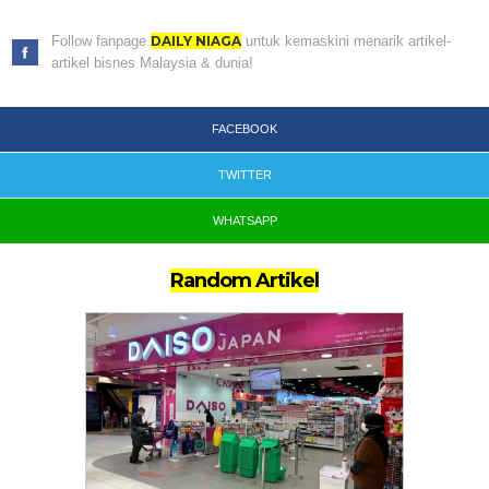
Follow fanpage
DAILY NIAGA
untuk kemaskini menarik artikel-
artikel bisnes Malaysia & dunia!
FACEBOOK
TWITTER
WHATSAPP
Random Artikel