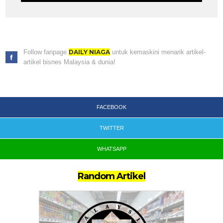
Follow fanpage
DAILY NIAGA
untuk kemaskini menarik artikel-
artikel bisnes Malaysia & dunia!
FACEBOOK
TWITTER
WHATSAPP
Random Artikel