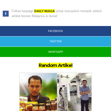
Follow fanpage
DAILY NIAGA
untuk kemaskini menarik artikel-
artikel bisnes Malaysia & dunia!
FACEBOOK
TWITTER
WHATSAPP
Random Artikel