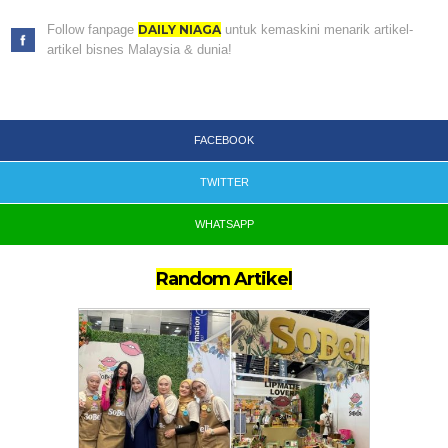
Follow fanpage
DAILY NIAGA
untuk kemaskini menarik artikel-
artikel bisnes Malaysia & dunia!
FACEBOOK
TWITTER
WHATSAPP
Random Artikel