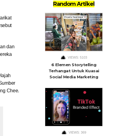
Random Artikel
arikat
rsebut
nan dan
mereka
VIEWS: 5103
6 Elemen Storytelling
Terhangat Untuk Kuasai
Hajah
Social Media Marketing
 Sumber
eng Chee.
VIEWS: 369