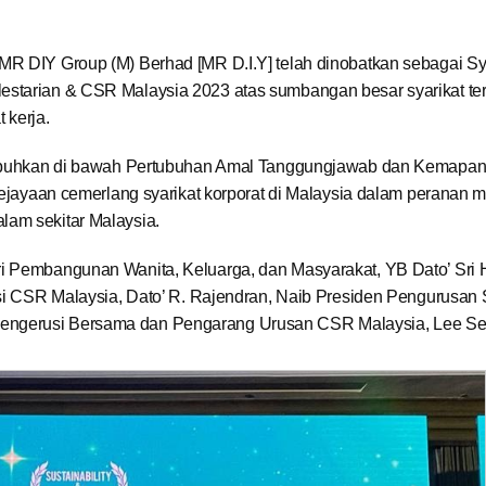
MR DIY Group (M) Berhad [MR D.I.Y] telah dinobatkan sebagai Sy
estarian & CSR Malaysia 2023 atas sumbangan besar syarikat te
 kerja.
ditubuhkan di bawah Pertubuhan Amal Tanggungjawab dan Kemapa
 kejayaan cemerlang syarikat korporat di Malaysia dalam peranan 
lam sekitar Malaysia.
ri Pembangunan Wanita, Keluarga, dan Masyarakat, YB Dato’ Sri 
rusi CSR Malaysia, Dato’ R. Rajendran, Naib Presiden Pengurusan
Pengerusi Bersama dan Pengarang Urusan CSR Malaysia, Lee S