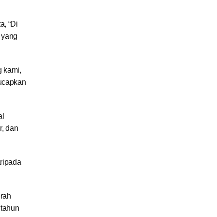
a, “Di
 yang
g kami,
gucapkan
al
r, dan
aripada
erah
 tahun