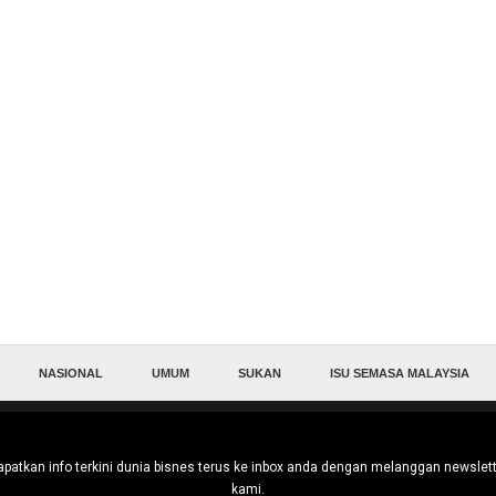
NASIONAL
UMUM
SUKAN
ISU SEMASA MALAYSIA
patkan info terkini dunia bisnes terus ke inbox anda dengan melanggan newslet
kami.