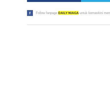
Follow fanpage
DAILY NIAGA
untuk kemaskini menar