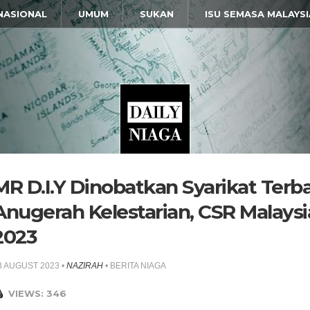
NASIONAL
UMUM
SUKAN
ISU SEMASA MALAYSI
MR D.I.Y Dinobatkan Syarikat Terba
Anugerah Kelestarian, CSR Malaysi
2023
3 AUGUST 2023
•
NAZIRAH
•
BERITA NIAGA
VIEWS: 346