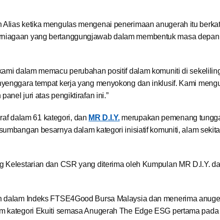
 Alias ketika mengulas mengenai penerimaan anugerah itu berkat
erniagaan yang bertanggungjawab dalam membentuk masa depan
kami dalam memacu perubahan positif dalam komuniti di sekelilin
enyenggara tempat kerja yang menyokong dan inklusif. Kami men
nel juri atas pengiktirafan ini.”
tiraf dalam 61 kategori, dan
MR D.I.Y.
merupakan pemenang tungg
sumbangan besarnya dalam kategori inisiatif komuniti, alam sekita
ng Kelestarian dan CSR yang diterima oleh Kumpulan MR D.I.Y. d
kan dalam Indeks FTSE4Good Bursa Malaysia dan menerima anug
lam kategori Ekuiti semasa Anugerah The Edge ESG pertama pada