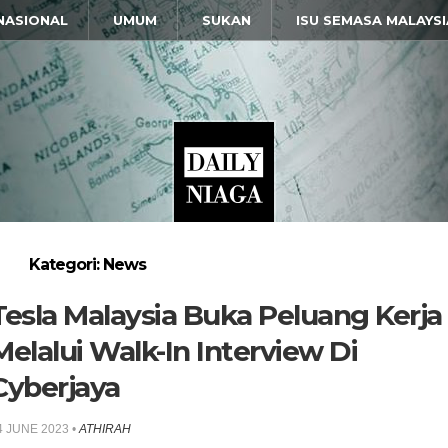
NASIONAL
UMUM
SUKAN
ISU SEMASA MALAYSI
Kategori: News
Tesla Malaysia Buka Peluang Kerja
Melalui Walk-In Interview Di
Cyberjaya
4 JUNE 2023
•
ATHIRAH