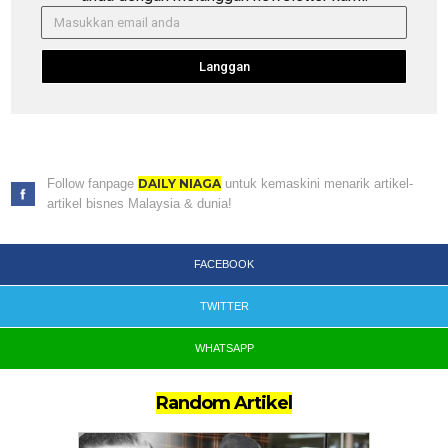
Langgan
Follow fanpage
DAILY NIAGA
untuk kemaskini menarik artikel-
artikel bisnes Malaysia & dunia!
FACEBOOK
TWITTER
WHATSAPP
Random Artikel