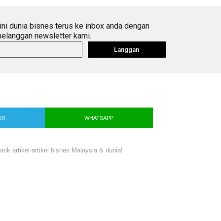
ini dunia bisnes terus ke inbox anda dengan
elanggan newsletter kami.
Langgan
ER
WHATSAPP
ik artikel-artikel bisnes Malaysia & dunia!