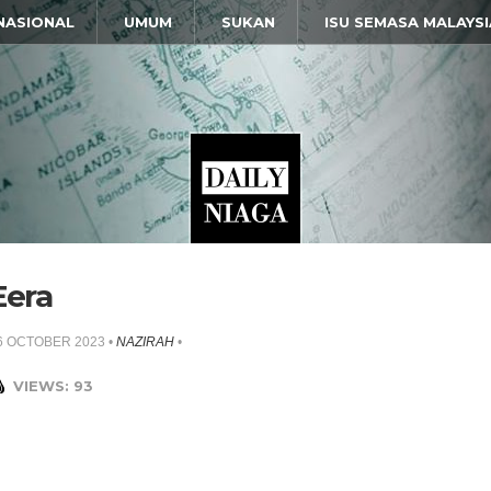
NASIONAL
UMUM
SUKAN
ISU SEMASA MALAYSI
Eera
6 OCTOBER 2023
•
NAZIRAH
•
VIEWS: 93