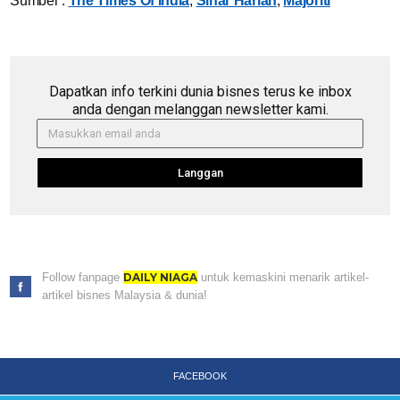
Sumber :
The Times Of India
,
Sinar Harian
,
Majoriti
Dapatkan info terkini dunia bisnes terus ke inbox
anda dengan melanggan newsletter kami.
Langgan
Follow fanpage
DAILY NIAGA
untuk kemaskini menarik artikel-
artikel bisnes Malaysia & dunia!
FACEBOOK