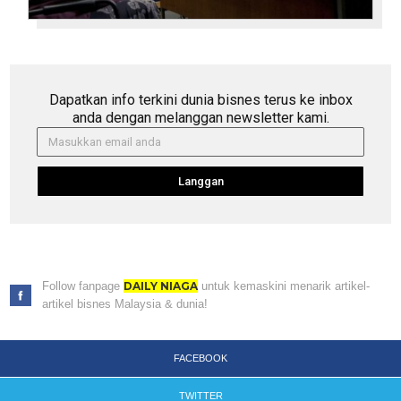
Dapatkan info terkini dunia bisnes terus ke inbox
anda dengan melanggan newsletter kami.
Langgan
Follow fanpage
DAILY NIAGA
untuk kemaskini menarik artikel-
artikel bisnes Malaysia & dunia!
FACEBOOK
TWITTER