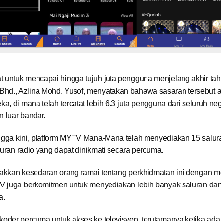
untuk mencapai hingga tujuh juta pengguna menjelang akhir tahu
hd., Azlina Mohd. Yusof, menyatakan bahawa sasaran tersebut 
, di mana telah tercatat lebih 6.3 juta pengguna dari seluruh ne
 luar bandar.
ngga kini, platform MYTV Mana-Mana telah menyediakan 15 salur
luran radio yang dapat dinikmati secara percuma.
lakkan kesedaran orang ramai tentang perkhidmatan ini dengan 
TV juga berkomitmen untuk menyediakan lebih banyak saluran da
a.
koder percuma untuk akses ke televisyen, terutamanya ketika ad