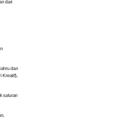
an dari
an
Bahru dan
Kreatif),
uk saluran
n,