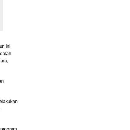
n ini.
adalah
gara,
an
melakukan
n
a program