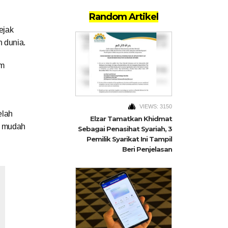
Random Artikel
ejak
h dunia.
rm
VIEWS: 3150
elah
Elzar Tamatkan Khidmat
h mudah
Sebagai Penasihat Syariah, 3
Pemilik Syarikat Ini Tampil
Beri Penjelasan