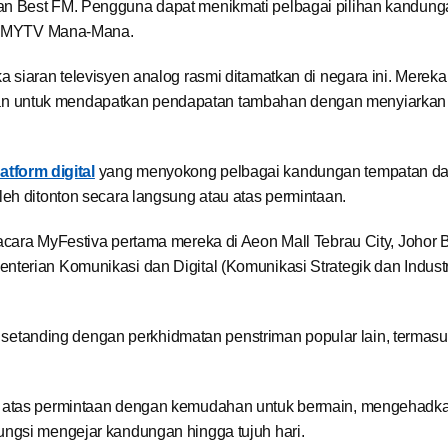
n Best FM. Pengguna dapat menikmati pelbagai pilihan kandung
orm MYTV Mana-Mana.
 siaran televisyen analog rasmi ditamatkan di negara ini. Mereka
n untuk mendapatkan pendapatan tambahan dengan menyiarkan
atform digital
yang menyokong pelbagai kandungan tempatan d
leh ditonton secara langsung atau atas permintaan.
acara MyFestiva pertama mereka di Aeon Mall Tebrau City, Johor 
erian Komunikasi dan Digital (Komunikasi Strategik dan Industri 
i ini setanding dengan perkhidmatan penstriman popular lain, termas
n atas permintaan dengan kemudahan untuk bermain, mengehadka
ungsi mengejar kandungan hingga tujuh hari.