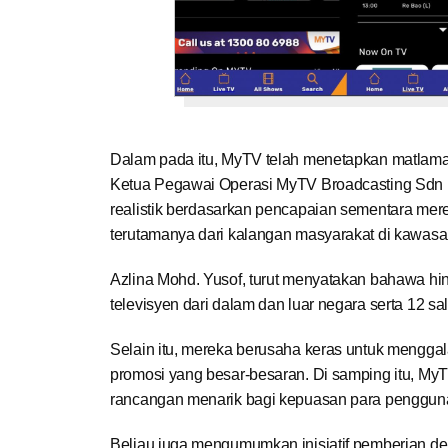
Dalam pada itu, MyTV telah menetapkan matlamat 
Ketua Pegawai Operasi MyTV Broadcasting Sdn B
realistik berdasarkan pencapaian sementara mereka
terutamanya dari kalangan masyarakat di kawasan
Azlina Mohd. Yusof, turut menyatakan bahawa hi
televisyen dari dalam dan luar negara serta 12 sa
Selain itu, mereka berusaha keras untuk mengga
promosi yang besar-besaran. Di samping itu, My
rancangan menarik bagi kepuasan para penggun
Beliau juga mengumumkan inisiatif pemberian de