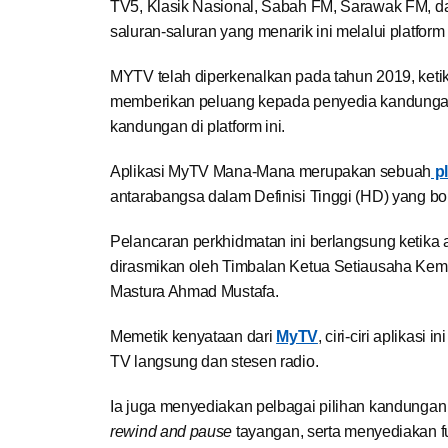
TV5, Klasik Nasional, Sabah FM, Sarawak FM, da
saluran-saluran yang menarik ini melalui platf
MYTV telah diperkenalkan pada tahun 2019, ketika
memberikan peluang kepada penyedia kandunga
kandungan di platform ini.
Aplikasi MyTV Mana-Mana merupakan sebuah
pl
antarabangsa dalam Definisi Tinggi (HD) yang bo
Pelancaran perkhidmatan ini berlangsung ketika 
dirasmikan oleh Timbalan Ketua Setiausaha Kement
Mastura Ahmad Mustafa.
Memetik kenyataan dari
MyTV
, ciri-ciri aplikas
TV langsung dan stesen radio.
Ia juga menyediakan pelbagai pilihan kandunga
rewind and pause
tayangan, serta menyediakan f