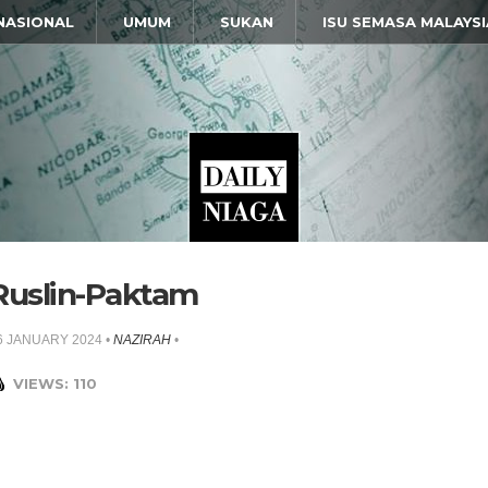
NASIONAL
UMUM
SUKAN
ISU SEMASA MALAYSI
Ruslin-Paktam
6 JANUARY 2024
•
NAZIRAH
•
VIEWS: 110