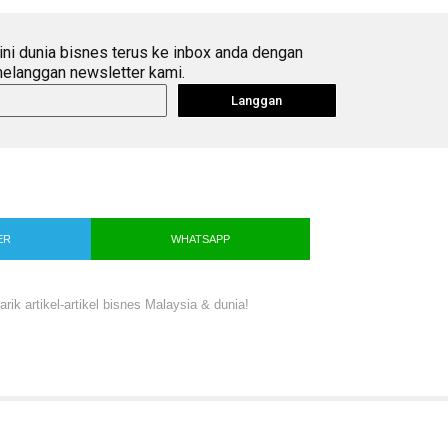
ini dunia bisnes terus ke inbox anda dengan
elanggan newsletter kami.
Langgan
ER
WHATSAPP
ik artikel-artikel bisnes Malaysia & dunia!