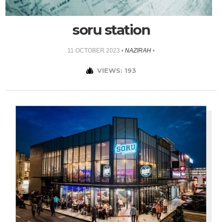
soru station
11 OCTOBER 2023
•
NAZIRAH
•
VIEWS: 193