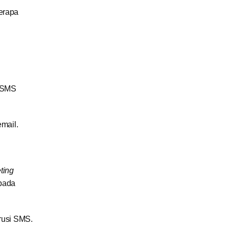
erapa
k SMS
mail.
ting
ipada
rusi SMS.