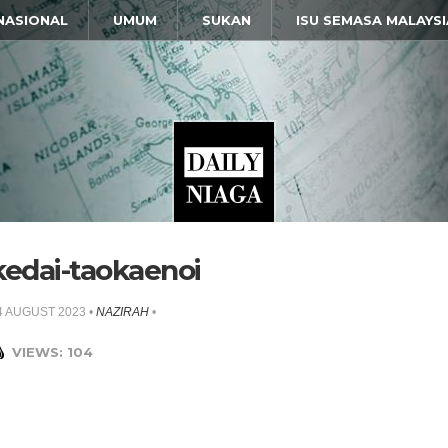
NASIONAL
UMUM
SUKAN
ISU SEMASA MALAYSI
kedai-taokaenoi
4 AUGUST 2023
•
NAZIRAH
•
VIEWS: 104