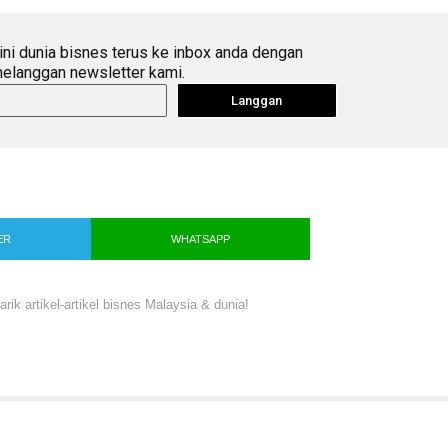
ini dunia bisnes terus ke inbox anda dengan
elanggan newsletter kami.
Langgan
ER
WHATSAPP
ik artikel-artikel bisnes Malaysia & dunia!