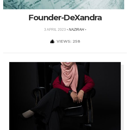
Founder-DeXandra
3 APRIL 2023
•
NAZIRAH
•
VIEWS: 258