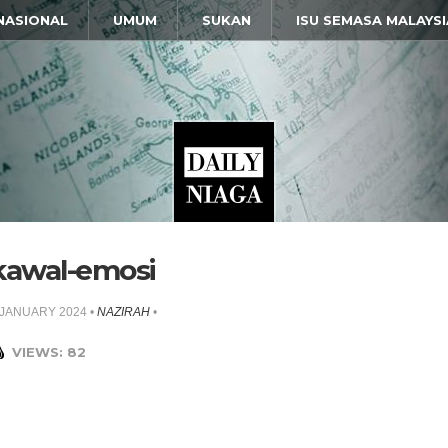
NASIONAL
UMUM
SUKAN
ISU SEMASA MALAYSI
kawal-emosi
 JANUARY 2024
•
NAZIRAH
•
VIEWS: 82