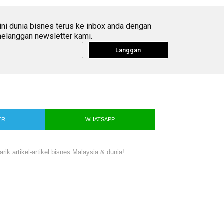
ini dunia bisnes terus ke inbox anda dengan
elanggan newsletter kami.
Langgan
ER
WHATSAPP
ik artikel-artikel bisnes Malaysia & dunia!