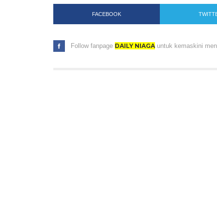
FACEBOOK
TWITT
Follow fanpage
DAILY NIAGA
untuk kemaskini menar