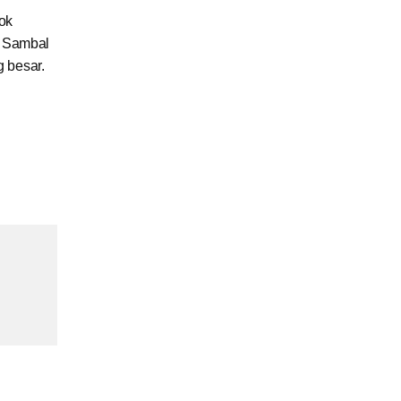
ok
s Sambal
g besar.