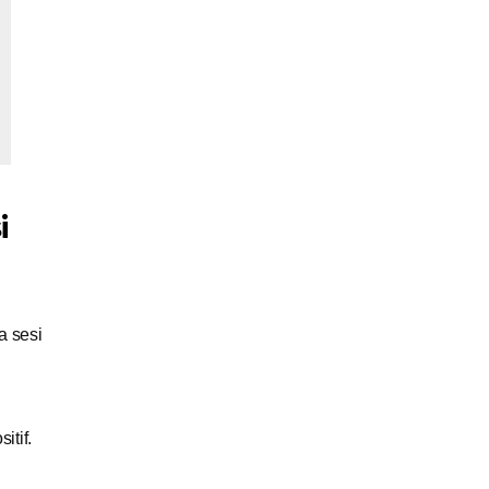
i
a sesi
tif.