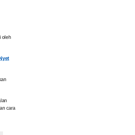
 oleh
Nyet
kan
alan
kan cara