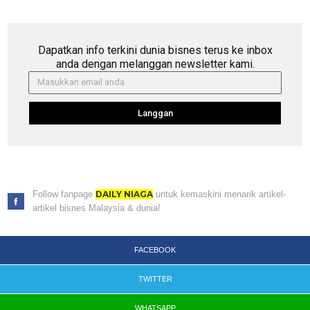
Dapatkan info terkini dunia bisnes terus ke inbox
anda dengan melanggan newsletter kami.
Langgan
Follow fanpage
DAILY NIAGA
untuk kemaskini menarik artikel-
artikel bisnes Malaysia & dunia!
FACEBOOK
TWITTER
WHATSAPP