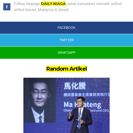
Follow fanpage
DAILY NIAGA
untuk kemaskini menarik artikel-
artikel bisnes Malaysia & dunia!
FACEBOOK
TWITTER
WHATSAPP
Random Artikel