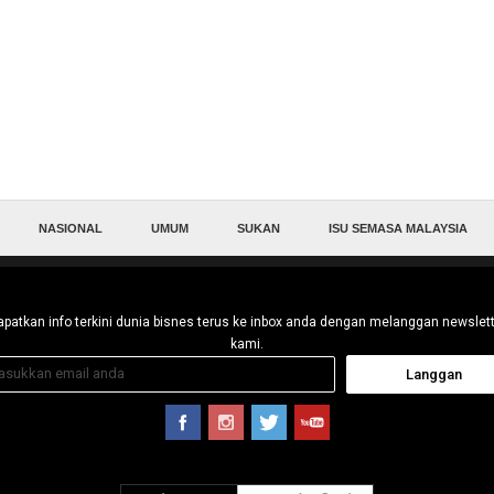
NASIONAL
UMUM
SUKAN
ISU SEMASA MALAYSIA
patkan info terkini dunia bisnes terus ke inbox anda dengan melanggan newslet
kami.
Langgan