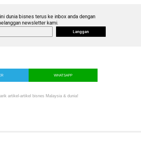
ini dunia bisnes terus ke inbox anda dengan
elanggan newsletter kami.
Langgan
ER
WHATSAPP
ik artikel-artikel bisnes Malaysia & dunia!