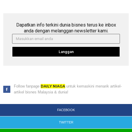
Dapatkan info terkini dunia bisnes terus ke inbox
anda dengan melanggan newsletter kami.
Langgan
Follow fanpage
DAILY NIAGA
untuk kemaskini menarik artikel-
artikel bisnes Malaysia & dunia!
FACEBOOK
TWITTER