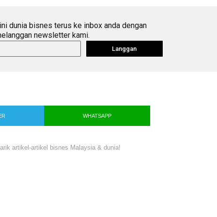
ini dunia bisnes terus ke inbox anda dengan
elanggan newsletter kami.
Langgan
ER
WHATSAPP
ik artikel-artikel bisnes Malaysia & dunia!