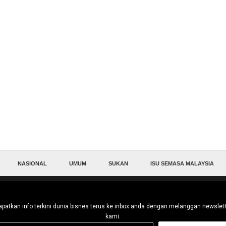
NASIONAL
UMUM
SUKAN
ISU SEMASA MALAYSIA
patkan info terkini dunia bisnes terus ke inbox anda dengan melanggan newslet
kami.