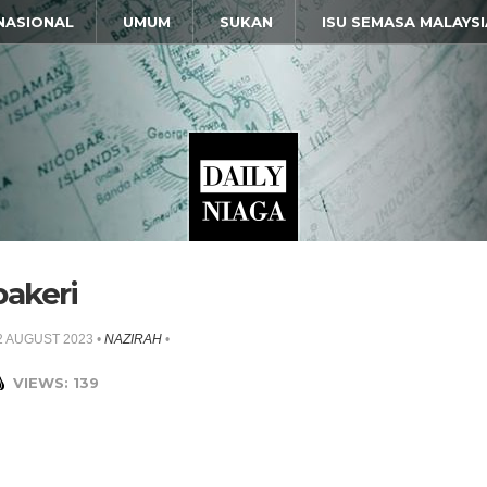
NASIONAL
UMUM
SUKAN
ISU SEMASA MALAYSI
bakeri
2 AUGUST 2023
•
NAZIRAH
•
VIEWS: 139