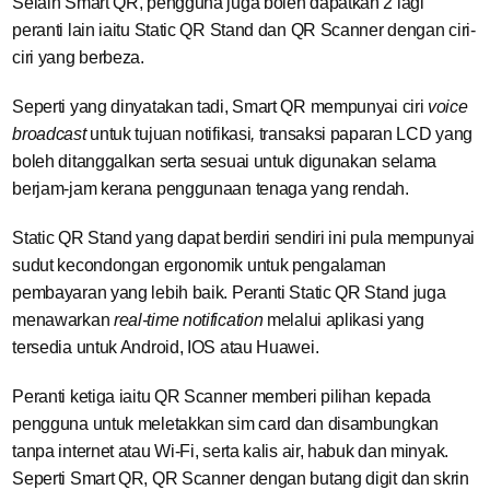
Selain Smart QR, pengguna juga boleh dapatkan 2 lagi
peranti lain iaitu Static QR Stand dan QR Scanner dengan ciri-
ciri yang berbeza.
Seperti yang dinyatakan tadi, Smart QR mempunyai ciri
voice
broadcast
untuk tujuan notifikasi
,
transaksi paparan LCD yang
boleh ditanggalkan serta sesuai untuk digunakan selama
berjam-jam kerana penggunaan tenaga yang rendah.
Static QR Stand yang dapat berdiri sendiri ini pula mempunyai
sudut kecondongan ergonomik untuk pengalaman
pembayaran yang lebih baik. Peranti Static QR Stand juga
menawarkan
real-time notification
melalui aplikasi yang
tersedia untuk Android, IOS atau Huawei.
Peranti ketiga iaitu QR Scanner memberi pilihan kepada
pengguna untuk meletakkan sim card dan disambungkan
tanpa internet atau Wi-Fi, serta kalis air, habuk dan minyak.
Seperti Smart QR, QR Scanner dengan butang digit dan skrin