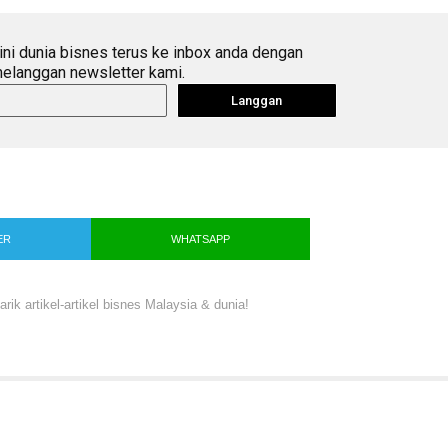
ini dunia bisnes terus ke inbox anda dengan
elanggan newsletter kami.
Langgan
ER
WHATSAPP
ik artikel-artikel bisnes Malaysia & dunia!