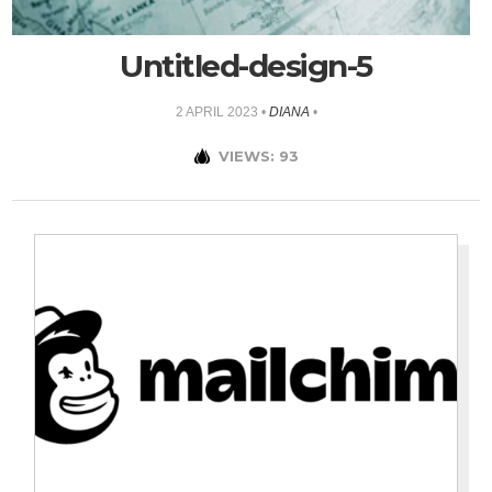
Untitled-design-5
2 APRIL 2023
•
DIANA
•
VIEWS: 93