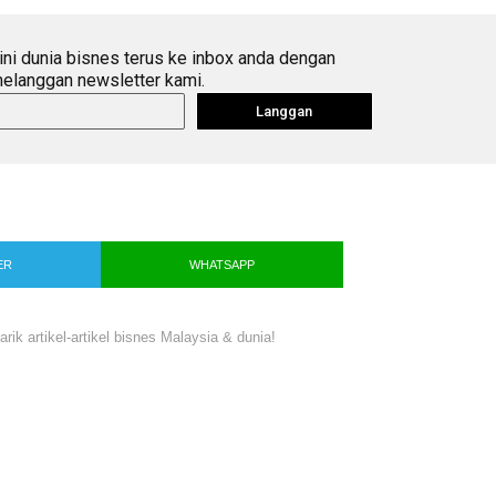
ini dunia bisnes terus ke inbox anda dengan
elanggan newsletter kami.
Langgan
ER
WHATSAPP
ik artikel-artikel bisnes Malaysia & dunia!