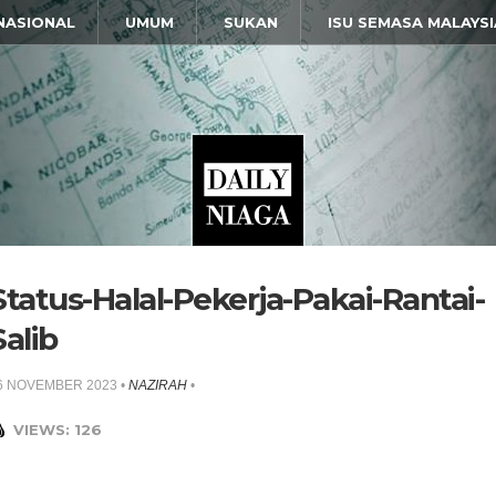
NASIONAL
UMUM
SUKAN
ISU SEMASA MALAYSI
Status-Halal-Pekerja-Pakai-Rantai-
Salib
6 NOVEMBER 2023
•
NAZIRAH
•
VIEWS: 126