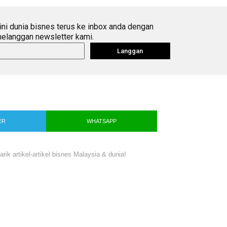
ini dunia bisnes terus ke inbox anda dengan
elanggan newsletter kami.
Langgan
ER
WHATSAPP
ik artikel-artikel bisnes Malaysia & dunia!