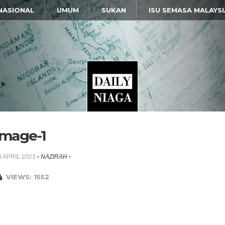
NASIONAL
UMUM
SUKAN
ISU SEMASA MALAYSI
image-1
0 APRIL 2023
•
NAZIRAH
•
VIEWS: 1552