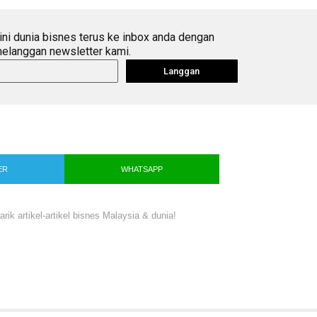
ini dunia bisnes terus ke inbox anda dengan
elanggan newsletter kami.
Langgan
ER
WHATSAPP
ik artikel-artikel bisnes Malaysia & dunia!