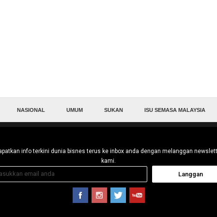
NASIONAL
UMUM
SUKAN
ISU SEMASA MALAYSIA
patkan info terkini dunia bisnes terus ke inbox anda dengan melanggan newslet
kami.
Langgan