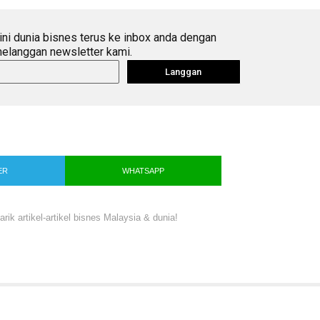
ini dunia bisnes terus ke inbox anda dengan
elanggan newsletter kami.
Langgan
ER
WHATSAPP
ik artikel-artikel bisnes Malaysia & dunia!