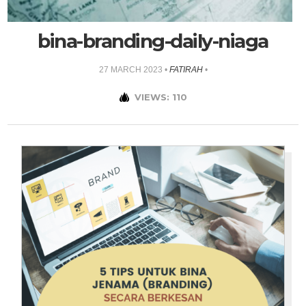
bina-branding-daily-niaga
27 MARCH 2023
•
FATIRAH
•
VIEWS: 110