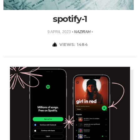
spotify-1
9 APRIL 2023
•
NAZIRAH
•
VIEWS: 1484