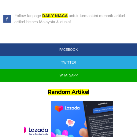
Follow fanpage
DAILY NIAGA
untuk kemaskini menarik artikel-
artikel bisnes Malaysia & dunia!
FACEBOOK
TWITTER
WHATSAPP
Random Artikel